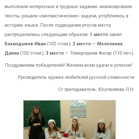
выполняли интересные и трудные задания: анализировали
тексты, решали «лингвистические» задачи, углублялись в
историю языка. После подведения итогов места
распределились следующим образом:
1 место
занял
Бахандыков Иван
(102 стом.);
2 место
—
Молозаева
Даяна
(102 стом.);
3 место
— Темергериев Ансар (110 леч.).
Поздравляем победителей! Желаем всем удачи и успехов!
Руководитель кружка любителей русской словесности
Ст.преподаватель. Юсупалиева Л.Н.