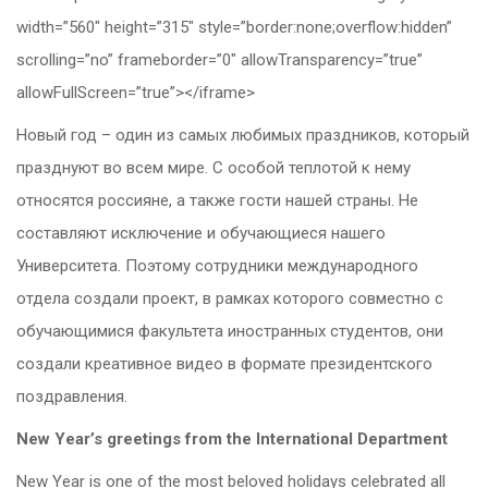
width=”560″ height=”315″ style=”border:none;overflow:hidden”
scrolling=”no” frameborder=”0″ allowTransparency=”true”
allowFullScreen=”true”></iframe>
Новый год – один из самых любимых праздников, который
празднуют во всем мире. С особой теплотой к нему
относятся россияне, а также гости нашей страны. Не
составляют исключение и обучающиеся нашего
Университета. Поэтому сотрудники международного
отдела создали проект, в рамках которого совместно с
обучающимися факультета иностранных студентов, они
создали креативное видео в формате президентского
поздравления.
New Year’s greetings from the International Department
New Year is one of the most beloved holidays celebrated all