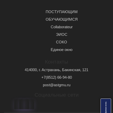
ПОСТУПАЮЩИМ
ОБУЧАЮЩИМСЯ
Сollaborateur
ЭИОС
СОКО
Единое окно
Контакты
414000, г. Астрахань, Бакинская, 121
+7(8512) 66-94-80
post@astgmu.ru
Социальные сети
ь
О
б
р
а
т
н
а
я
с
в
я
з