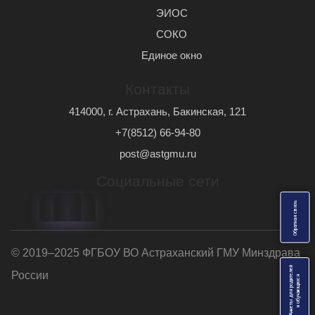
ЭИОС
СОКО
Единое окно
Контакты
414000, г. Астрахань, Бакинская, 121
+7(8512) 66-94-80
post@astgmu.ru
Социальные сети
ь
О
б
р
а
т
н
а
я
с
в
я
з
© 2019–2025 ФГБОУ ВО Астраханский ГМУ Минздрава
Анкеты для родителей
России
я
и
о
б
у
ч
а
ю
щ
и
х
с