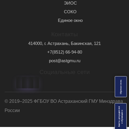
ЭИОС
СОКО
Единое окно
Контакты
414000, г. Астрахань, Бакинская, 121
+7(8512) 66-94-80
post@astgmu.ru
Социальные сети
ь
О
б
р
а
т
н
а
я
с
в
я
з
© 2019–2025 ФГБОУ ВО Астраханский ГМУ Минздрава
Анкеты для родителей
России
я
и
о
б
у
ч
а
ю
щ
и
х
с