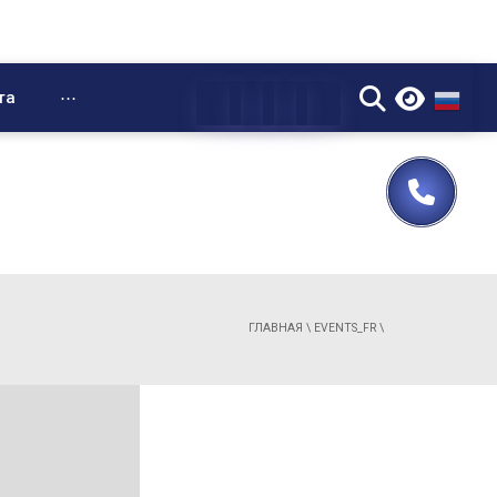
▼
та
⋯
ГЛАВНАЯ
\
EVENTS_FR
\