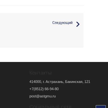
Следующий
Контакты
414000, г. Астрахань, Бакинская, 121
+7(8512) 66-94-80
post@astgmu.ru
Социальные сети