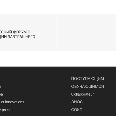
ЕСКИЙ ФОРУМ С
ЦИИ ЗАВТРАШНЕГО
ПОСТУПАЮЩИМ
é
ОБУЧАЮЩИМСЯ
ра
Сollaborateur
et innovations
ЭИОС
e presse
СОКО