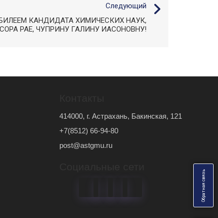
Следующий
БИЛЕЕМ КАНДИДАТА ХИМИЧЕСКИХ НАУК,
ОРА РАЕ, ЧУПРИНУ ГАЛИНУ ИАСОНОВНУ!
Контакты
414000, г. Астрахань, Бакинская, 121
+7(8512) 66-94-80
post@astgmu.ru
Социальные сети
ь
О
б
р
а
т
н
а
я
с
в
я
з