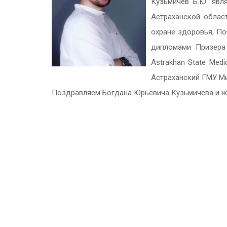
Кузьмичев Б.Ю. явл
Астраханской облас
охране здоровья, По
дипломами Призера
Astrakhan
State
Medi
Астраханский ГМУ М
Поздравляем Богдана Юрьевича Кузьмичева и же