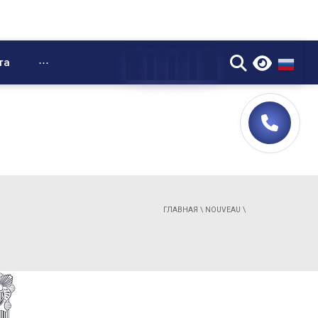
▼
та
⋯
ГЛАВНАЯ
\
NOUVEAU
\