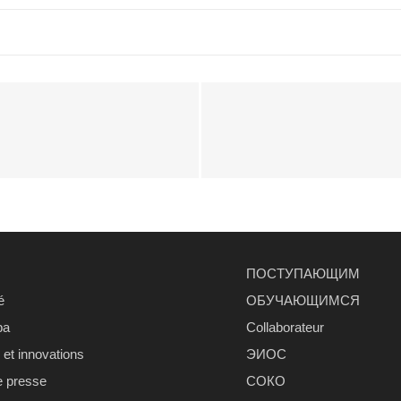
ПОСТУПАЮЩИМ
é
ОБУЧАЮЩИМСЯ
ра
Сollaborateur
et innovations
ЭИОС
e presse
СОКО