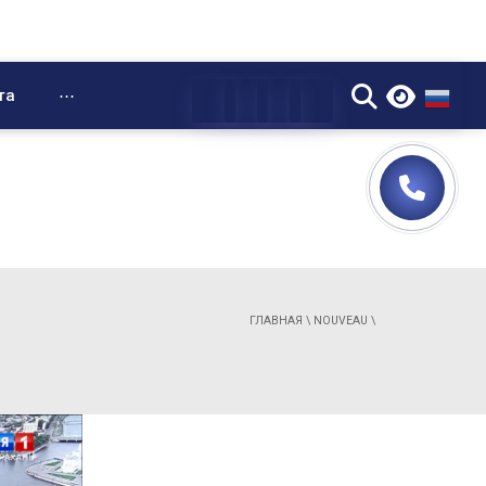
▼
та
⋯
ГЛАВНАЯ
\
NOUVEAU
\