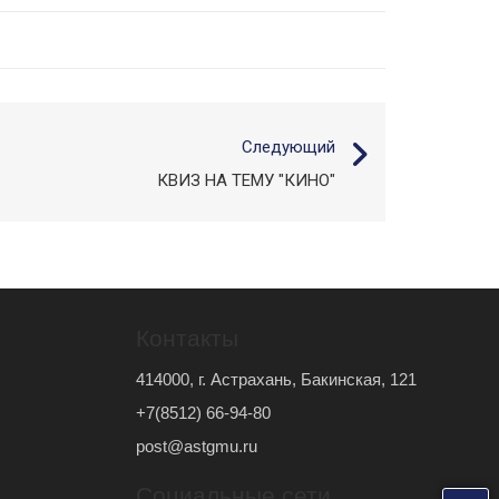
Следующий
КВИЗ НА ТЕМУ "КИНО"
Контакты
414000, г. Астрахань, Бакинская, 121
+7(8512) 66-94-80
post@astgmu.ru
Социальные сети