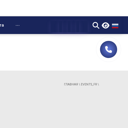
▼
та
⋯
ГЛАВНАЯ
\
EVENTS_FR
\