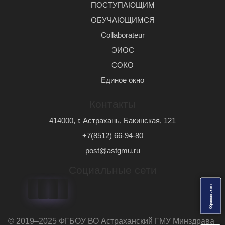
ПОСТУПАЮЩИМ
ОБУЧАЮЩИМСЯ
Сollaborateur
ЭИОС
СОКО
Единое окно
Контакты
414000, г. Астрахань, Бакинская, 121
+7(8512) 66-94-80
post@astgmu.ru
Социальные сети
ь
О
б
р
а
т
н
а
я
с
в
я
з
© 2019–2025 ФГБОУ ВО Астраханский ГМУ Минздрава