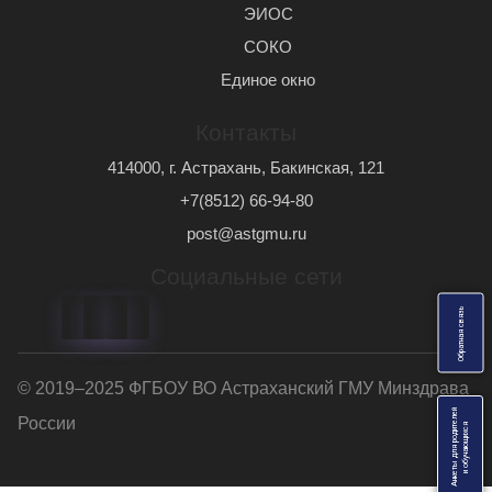
ЭИОС
СОКО
Единое окно
Контакты
414000, г. Астрахань, Бакинская, 121
+7(8512) 66-94-80
post@astgmu.ru
Социальные сети
ь
О
б
р
а
т
н
а
я
с
в
я
з
© 2019–2025 ФГБОУ ВО Астраханский ГМУ Минздрава
Анкеты для родителей
России
я
и
о
б
у
ч
а
ю
щ
и
х
с