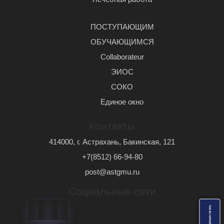
ПОСТУПАЮЩИМ
ОБУЧАЮЩИМСЯ
Сollaborateur
ЭИОС
СОКО
Единое окно
Контакты
414000, г. Астрахань, Бакинская, 121
+7(8512) 66-94-80
post@astgmu.ru
Социальные сети
ь
О
б
р
а
т
н
а
я
с
в
я
з