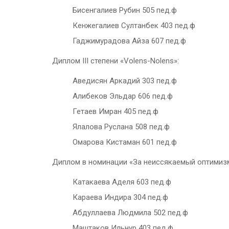
Бисенгалиев Рубин 505 пед.ф
Кенжегалиев Султанбек 403 пед.ф
Гаджимурадова Айза 607 пед.ф
Диплом III степени «Volens-Nolens»:
Аведисян Аркадий 303 пед.ф
Алибеков Эльдар 606 пед.ф
Гетаев Имран 405 пед.ф
Ялалова Руслана 508 пед.ф
Омарова Кистаман 601 пед.ф
Диплом в номинации «За неиссякаемый оптимизм
Катакаева Аделя 603 пед.ф
Караева Индира 304 пед.ф
Абдуллаева Людмила 502 пед.ф
Маштаков Ильнур 403 пед.ф