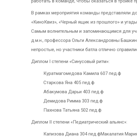
работать в команде, чтобы оказаться в тройке п
В рамках мероприятия команды представляли дом
«КиноКвиз», «Черный ящик из прошлого» и угады
Самым волнительным и запоминающимся для учас
д.м.н., профессора Ольги Александровны Башкин
непростые, но участники батла отлично справили
Диплом I степени «Синусовый ритм»:
Куратмагомедова Камила 607 пед.ф
Старкова Яна 405 пед.ф
Абакумова Дарьи 403 пед.ф
Демидова Римма 303 пед.ф
Пахнова Татьяна 502 пед.ф
Диплом II степени «Педиатрический альянс»:
Капизова Диана 304 пед.фМакалатия Мария