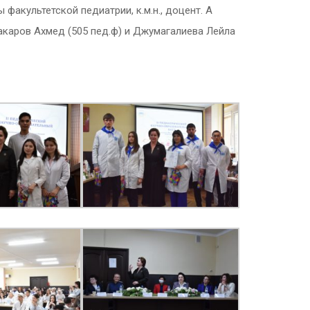
акультетской педиатрии, к.м.н., доцент. А
бакаров Ахмед (505 пед.ф) и Джумагалиева Лейла