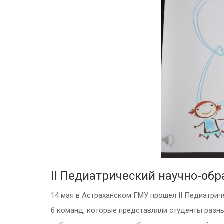
II Педиатрический научно-об
14 мая в Астраханском ГМУ прошел II Педиатри
6 команд, которые представляли студенты разны