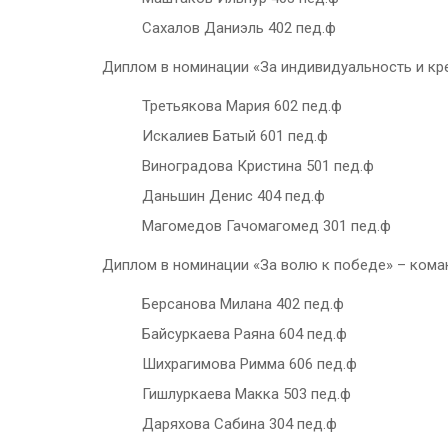
Сахалов Даниэль 402 пед.ф
Диплом в номинации «За индивидуальность и кре
Третьякова Мария 602 пед.ф
Искалиев Батый 601 пед.ф
Виноградова Кристина 501 пед.ф
Даньшин Денис 404 пед.ф
Магомедов Гачомагомед 301 пед.ф
Диплом в номинации «За волю к победе» – коман
Берсанова Милана 402 пед.ф
Байсуркаева Раяна 604 пед.ф
Шихрагимова Римма 606 пед.ф
Гишлуркаева Макка 503 пед.ф
Даряхова Сабина 304 пед.ф