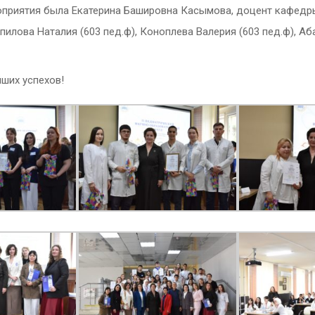
приятия была Екатерина Башировна Касымова, доцент кафедры ф
пилова Наталия (603 пед.ф), Коноплева Валерия (603 пед.ф), А
ших успехов!