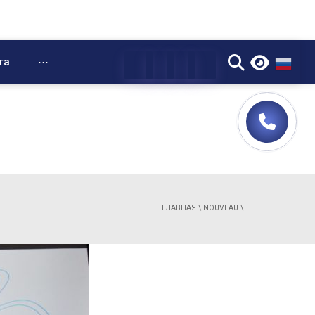
▼
та
⋯
ГЛАВНАЯ
\
NOUVEAU
\