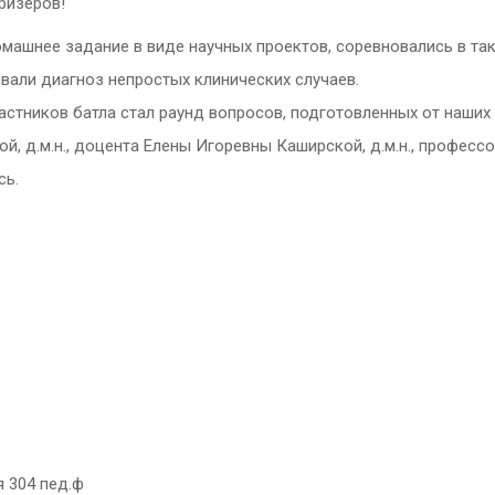
ризеров!
ашнее задание в виде научных проектов, соревновались в таки
вали диагноз непростых клинических случаев.
тников батла стал раунд вопросов, подготовленных от наших
ой, д.м.н., доцента Елены Игоревны Каширской, д.м.н., профе
сь.
 304 пед.ф