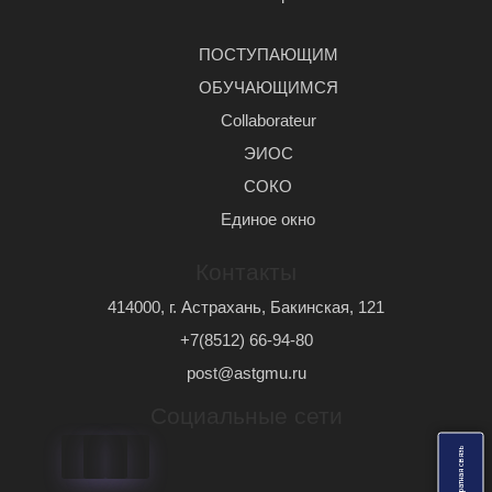
ПОСТУПАЮЩИМ
ОБУЧАЮЩИМСЯ
Сollaborateur
ЭИОС
СОКО
Единое окно
Контакты
414000, г. Астрахань, Бакинская, 121
+7(8512) 66-94-80
post@astgmu.ru
Социальные сети
ь
О
б
р
а
т
н
а
я
с
в
я
з