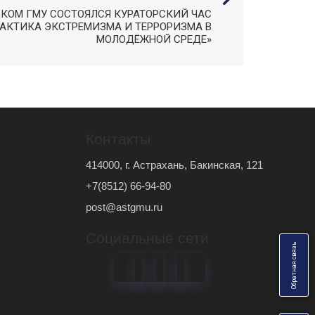
СКОМ ГМУ СОСТОЯЛСЯ КУРАТОРСКИЙ ЧАС
АКТИКА ЭКСТРЕМИЗМА И ТЕРРОРИЗМА В
МОЛОДЁЖНОЙ СРЕДЕ»
Контакты
414000, г. Астрахань, Бакинская, 121
+7(8512) 66-94-80
post@astgmu.ru
Социальные сети
ь
О
б
р
а
т
н
а
я
с
в
я
з