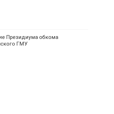
ие Президиума обкома
нского ГМУ