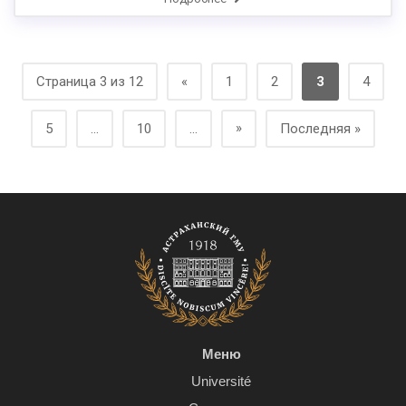
Страница 3 из 12
«
1
2
3
4
»
5
...
10
...
Последняя »
Меню
Université