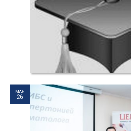
MAR
26