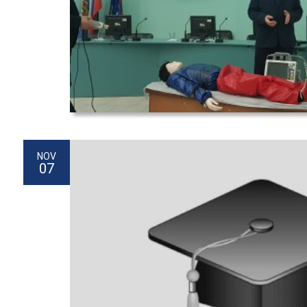
NOV
07