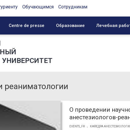
туриенту
Обучающимся
Сотрудникам
Centre de presse
Образование
Лечебная рабо
Й
ННЫЙ
 УНИВЕРСИТЕТ
и реаниматологии
О проведении науч
анестезиологов-реа
.
EVENTS_FR
КАФЕДРА АНЕСТЕЗИОЛОГИ