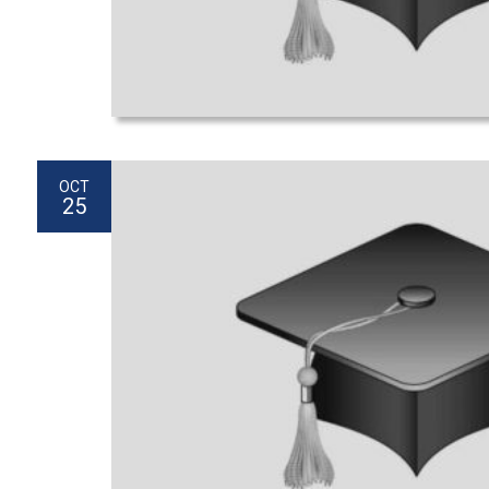
OCT
25