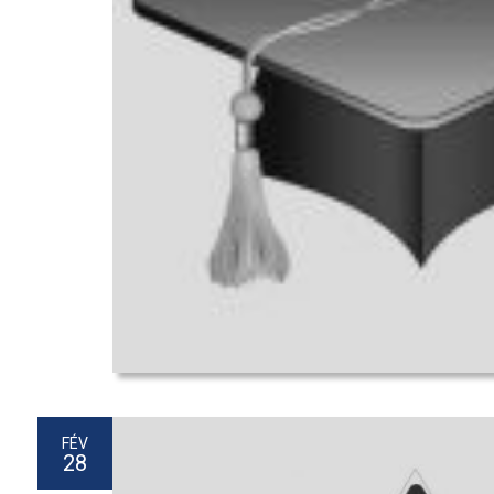
FÉV
28