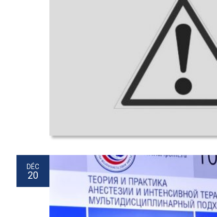
DÉC
20