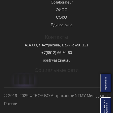
Сollaborateur
ЭИОС
СОКО
Единое окно
Контакты
414000, г. Астрахань, Бакинская, 121
+7(8512) 66-94-80
post@astgmu.ru
Социальные сети
ь
О
б
р
а
т
н
а
я
с
в
я
з
© 2019–2025 ФГБОУ ВО Астраханский ГМУ Минздрава
Анкеты для родителей
России
я