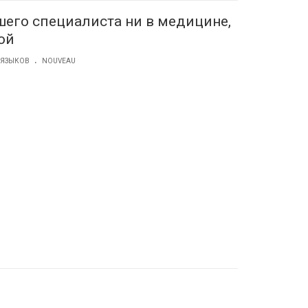
шего специалиста ни в медицине,
ой
.
 ЯЗЫКОВ
NOUVEAU