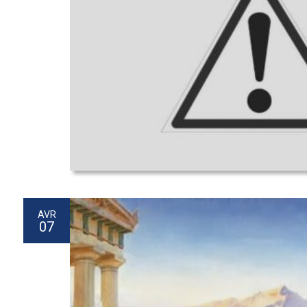
AVR
07