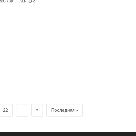
.
 ЯЗЫКОВ
EVENTS_FR
»
22
...
Последняя »