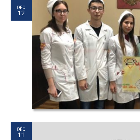
DÉC
12
DÉC
11