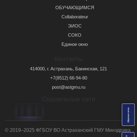
ОБУЧАЮЩИМСЯ
Сollaborateur
ЭИОС
СОКО
Единое окно
Контакты
414000, г. Астрахань, Бакинская, 121
+7(8512) 66-94-80
post@astgmu.ru
Социальные сети
ь
О
б
р
а
т
н
а
я
с
в
я
з
© 2019–2025 ФГБОУ ВО Астраханский ГМУ Минздрава