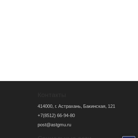
Контакты
414000, г. Астрахань, Бакинская, 121
+7(8512) 66-94-80
post@astgmu.ru