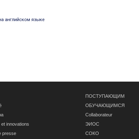
на английском языке
ПОСТУПАЮЩИМ
é
ОБУЧАЮЩИМСЯ
ра
Сollaborateur
et innovations
ЭИОС
e presse
СОКО