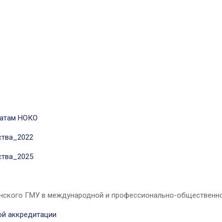
татам НОКО
ства_2022
ства_2025
анского ГМУ в международной и профессионально-общественн
ой аккредитации