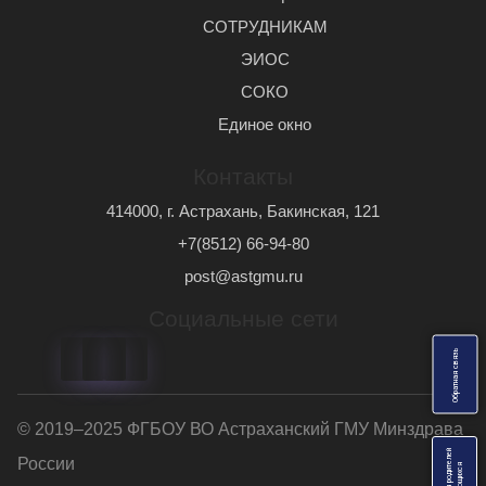
СОТРУДНИКАМ
ЭИОС
СОКО
Единое окно
Контакты
414000, г. Астрахань, Бакинская, 121
+7(8512) 66-94-80
post@astgmu.ru
Социальные сети
ь
О
б
р
а
т
н
а
я
с
в
я
з
© 2019–2025 ФГБОУ ВО Астраханский ГМУ Минздрава
России
я