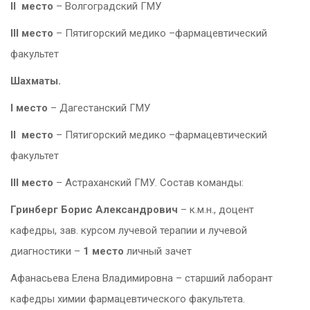
II
место
– Волгоградский ГМУ
III
место
– Пятигорский медико –фармацевтический
факультет
Шахматы.
I
место
– Дагестанский ГМУ
II
место
– Пятигорский медико –фармацевтический
факультет
III
место
– Астраханский ГМУ. Состав команды:
Гринберг Борис Александрович
– к.м.н., доцент
кафедры, зав. курсом лучевой терапии и лучевой
диагностики –
1 место
личный зачет
Афанасьева Елена Владимировна – старший лаборант
кафедры химии фармацевтического факультета.