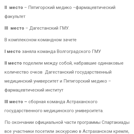
II
место
– Пятигорский медико –фармацевтический
факультет
III
место
– Дагестанский ГМУ.
В комплексном командном зачете
I
место
заняла команда Волгоградского ГМУ
II
место
поделили между собой, набравшие одинаковые
количество очков Дагестанский государственный
медицинский университет и Пятигорский медико –
фармацевтический институт
III
место –
сборная команда Астраханского
государственного медицинского университета.
По окончании официальной части программы Спартакиады
все участники посетили экскурсию в Астраханском кремле,