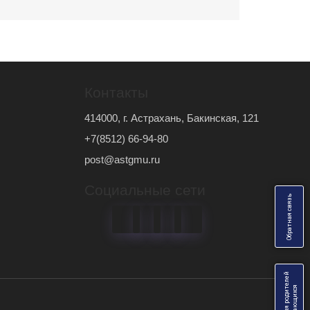
Контакты
414000, г. Астрахань, Бакинская, 121
+7(8512) 66-94-80
post@astgmu.ru
Социальные сети
ь
О
б
р
а
т
н
а
я
с
в
я
з
Анкеты для родителей
я