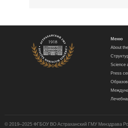
Меню
About the
Структу
Science 
Press ce
Образов
Междуна
Лечебна
© 2019–2025 ФГБОУ ВО Астраханский ГМУ Минздрава Р