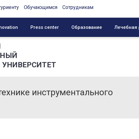
туриенту
Обучающимся
Сотрудникам
novation
Press center
Образование
Лечебная 
Й
ННЫЙ
 УНИВЕРСИТЕТ
технике инструментального
.