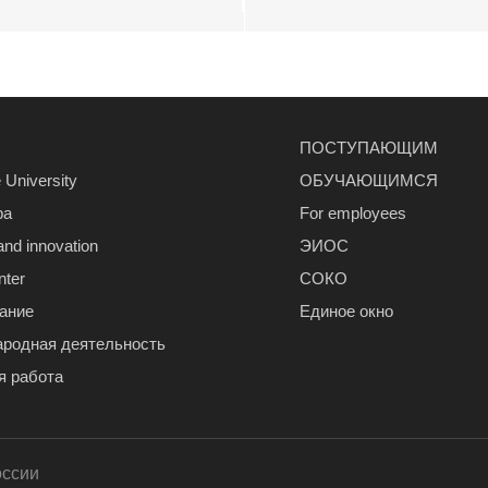
ПОСТУПАЮЩИМ
 University
ОБУЧАЮЩИМСЯ
ра
For employees
and innovation
ЭИОС
nter
СОКО
ание
Единое окно
родная деятельность
я работа
оссии