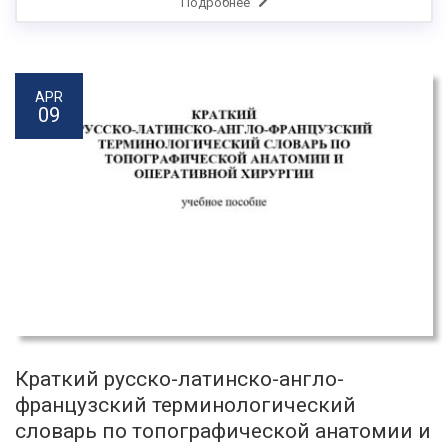
Подробнее
APR
09
Краткий русско-латинско-англо-
французский термино­логический
словарь по топогра­фической анатомии и