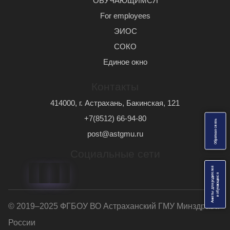
ОБУЧАЮЩИМСЯ
For employees
ЭИОС
СОКО
Единое окно
Контакты
414000, г. Астрахань, Бакинская, 121
+7(8512) 66-94-80
ь
О
б
р
а
т
н
а
я
с
в
я
з
post@astgmu.ru
Социальные сети
Анкеты для родителей
я
и
о
б
у
ч
а
ю
щ
и
х
с
© 2019–2025 ФГБОУ ВО Астраханский ГМУ Минздрава
России