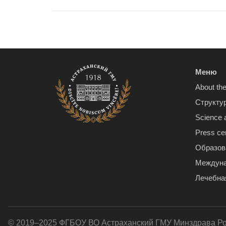
Меню
About the
Структу
Science 
Press ce
Образов
Междуна
Лечебна
© 2019–2025 ФГБОУ ВО Астраханский ГМУ Минздрава Р