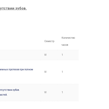
утствии зубов.
Количество
Семестр
часов
VI
1
ъемных протезов при полном
VI
1
тсутствии зубов.
VI
1
юстей.