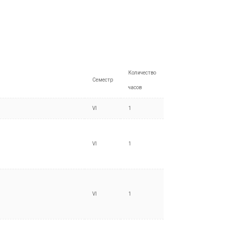
Количество
Семестр
часов
VI
1
VI
1
VI
1