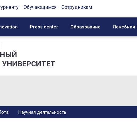
туриенту
Обучающимся
Сотрудникам
novation
Press center
Образование
Лечебная 
Й
ННЫЙ
 УНИВЕРСИТЕТ
бота
Научная деятельность