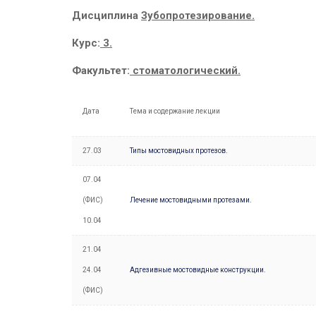
Дисциплина
Зубопротезирование.
Курс:
3.
Факультет:
стоматологический.
Дата
Тема и содержание лекции
27.03
Типы мостовидных протезов.
07.04
(ФИС)
Лечение мостовидными протезами.
10.04
21.04
24.04
Адгезивные мостовидные конструкции.
(ФИС)