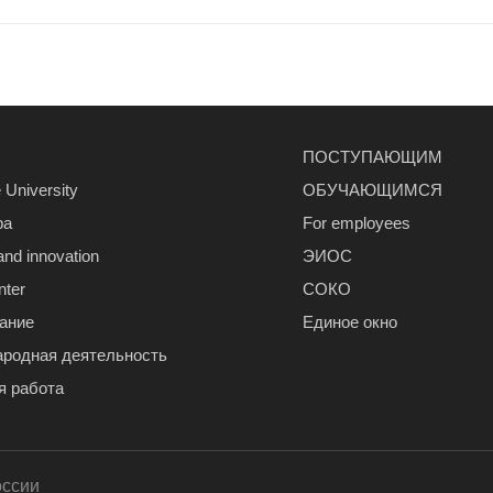
ПОСТУПАЮЩИМ
 University
ОБУЧАЮЩИМСЯ
ра
For employees
and innovation
ЭИОС
nter
СОКО
ание
Единое окно
родная деятельность
я работа
оссии