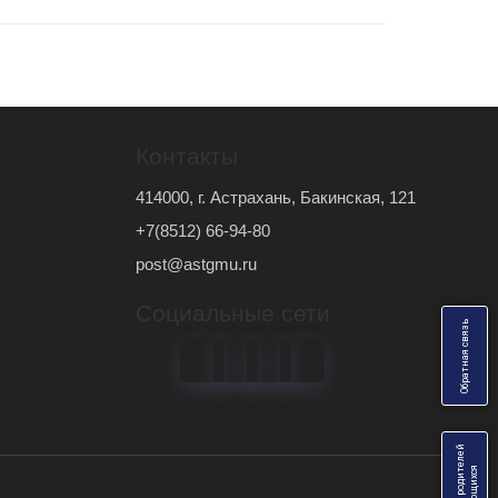
Контакты
414000, г. Астрахань, Бакинская, 121
+7(8512) 66-94-80
post@astgmu.ru
Социальные сети
ь
О
б
р
а
т
н
а
я
с
в
я
з
я