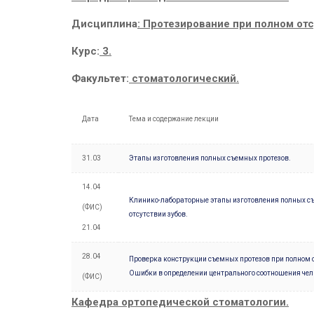
Дисциплина
: Протезирование при полном отс
Курс:
3.
Факультет:
стоматологический.
Дата
Тема и содержание лекции
31.03
Этапы изготовления полных съемных протезов.
14.04
Клинико-лабораторные этапы изготовления полных с
(ФИС)
отсутствии зубов.
21.04
28.04
Проверка конструкции съемных протезов при полном о
Ошибки в определении центрального соотношения чел
(ФИС)
Кафедра ортопедической стоматологии.