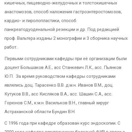
кишечных, пищеводно-желудочных и толстокишечных
анастомозов, способ наложения гастроэнтеростомозов,
кардио- и пиролопластики, способ
панкреатодуоденальной резекции и др. Под редакцией
проф. Вальтера изданы 2 монографии и 3 сборника научных
работ.
Первыми сотрудниками кафедры при её организации были
доцент Большаков А.Е., асс Станкевич Л.К., асс. Пьянков
Ю.П. За время руководством кафедры сотрудниками
являлись доц. Тарасенко В.В. д.м.н. Иванов В.М., доц.
Кутуков В.В., асс Кисляков В.А., асс. Шашин С.А., асс.
Горюнов С.М., к.м.н. Васильков В.Н., главный хирург
Астраханской области Бундин В.Н.
С 1996 года при кафедре образован курс эндоскопии. С