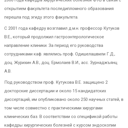
2000 года кафедра хирургических болезней ФУВ в связи с
открытием факультета последипломного образования
перешла под эгиду этого факультета.
С 2001 года кафедру возглавил д.м.н. профессор Кутуков
В.Е., который продолжил гастроэнтерологическое
направление клиники. За период его руководства
сотрудниками каф. являлись проф. Одишелашвили Г.Д.,
доц. Журихин А.В., доц. Ермолаев В.И., асс. Зурнаджъянц
А.В.
Под руководством проф. Кутукова В.Е. защищено 2
докторские диссертации и около 15 кандидатских
диссертаций, им опубликовано около 250 научных статей, в
том числе совместно с практическими хирургами
клинических баз. В соответствии со спецификой работы
кафедры хирургических болезней с курсом эндоскопии