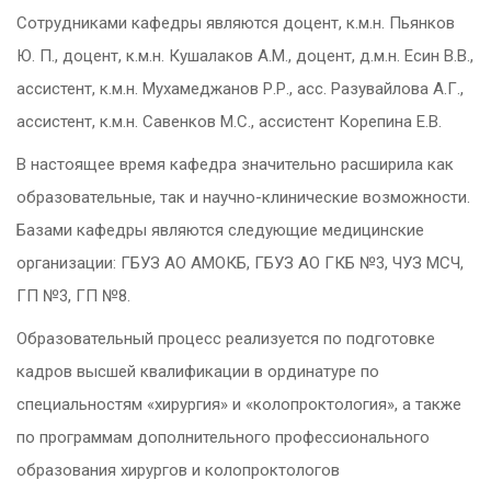
Сотрудниками кафедры являются доцент, к.м.н. Пьянков
Ю. П., доцент, к.м.н. Кушалаков А.М., доцент, д.м.н. Есин В.В.,
ассистент, к.м.н. Мухамеджанов Р.Р., асс. Разувайлова А.Г.,
ассистент, к.м.н. Савенков М.С., ассистент Корепина Е.В.
В настоящее время кафедра значительно расширила как
образовательные, так и научно-клинические возможности.
Базами кафедры являются следующие медицинские
организации: ГБУЗ АО АМОКБ, ГБУЗ АО ГКБ №3, ЧУЗ МСЧ,
ГП №3, ГП №8.
Образовательный процесс реализуется по подготовке
кадров высшей квалификации в ординатуре по
специальностям «хирургия» и «колопроктология», а также
по программам дополнительного профессионального
образования хирургов и колопроктологов