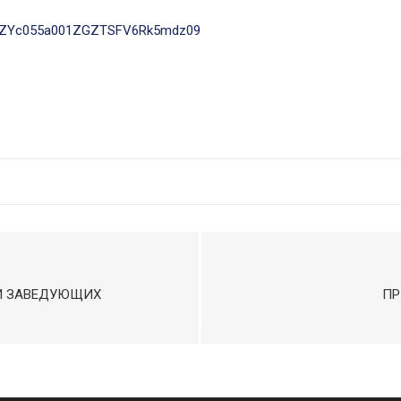
kYjZYc055a001ZGZTSFV6Rk5mdz09
ТИ ЗАВЕДУЮЩИХ
ПР