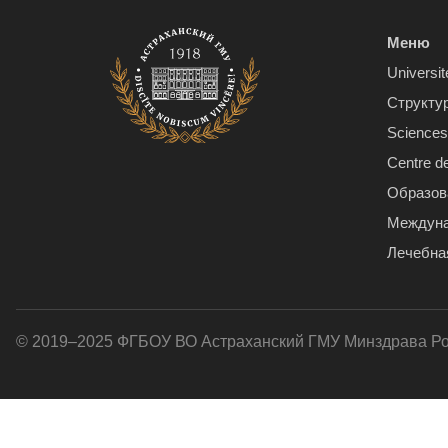
Меню
Universit
Структу
Sciences 
Centre d
Образов
Междуна
Лечебна
© 2019–2025 ФГБОУ ВО Астраханский ГМУ Минздрава Р