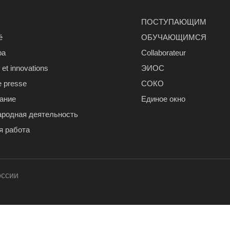
ПОСТУПАЮЩИМ
é
ОБУЧАЮЩИМСЯ
ра
Сollaborateur
et innovations
ЭИОС
e presse
СОКО
ание
Единое окно
родная деятельность
я работа
оссии