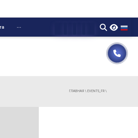
▼
та
⋯
ГЛАВНАЯ
\
EVENTS_FR
\