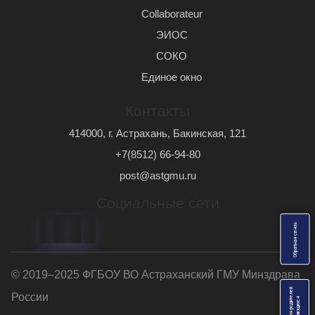
Сollaborateur
ЭИОС
СОКО
Единое окно
Контакты
414000, г. Астрахань, Бакинская, 121
+7(8512) 66-94-80
post@astgmu.ru
Социальные сети
ь
О
б
р
а
т
н
а
я
с
в
я
з
© 2019–2025 ФГБОУ ВО Астраханский ГМУ Минздрава
Анкеты для родителей
России
я