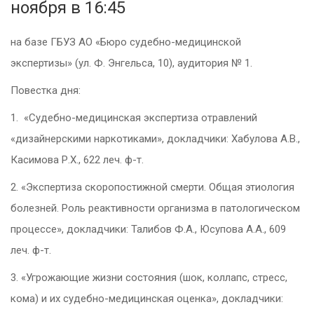
ноября в 16:45
на базе ГБУЗ АО «Бюро судебно-медицинс
кой
экспертизы» (ул. Ф. Энгельса, 10), аудитория № 1.
Повестка дня:
1.
«Судебно-медицин
ская экспертиза отравлений
«дизайнерскими наркотиками», докладчики: Хабулова А.В.,
Касимова Р.Х., 622 леч. ф-т.
2.
«Экспертиза скоропостижной смерти. Общая этиология
болезней. Роль реактивности организма в патологическом
процессе», докладчики: Талибов Ф.А., Юсупова А.А., 609
леч. ф-т.
3.
«Угрожающие жизни состояния (шок, коллапс, стресс,
кома) и их судебно-медицинс
кая оценка», докладчики: