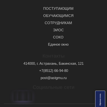
ПОСТУПАЮЩИМ
ОБУЧАЮЩИМСЯ
СОТРУДНИКАМ
ЭИОС
СОКО
Единое окно
Контакты
414000, г. Астрахань, Бакинская, 121
+7(8512) 66-94-80
post@astgmu.ru
Социальные сети
ь
О
б
р
а
т
н
а
я
с
в
я
з