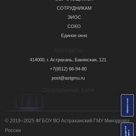
СОТРУДНИКАМ
ЭИОС
СОКО
Единое окно
Контакты
414000, г. Астрахань, Бакинская, 121
+7(8512) 66-94-80
post@astgmu.ru
Социальные сети
ь
О
б
р
а
т
н
а
я
с
в
я
з
© 2019–2025 ФГБОУ ВО Астраханский ГМУ Минздрава
России