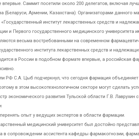
 впервые. Саммит посетили около 200 делегатов, включая лучши
а (Беларуси, Армении, Казахстана). Организаторами данного 
У «Государственный институт лекарственных средств и надлеж
ии и Первого государственного медицинского университета им
являются весьма востребованными на современном фармацевти
ударственного института лекарственных средств и надлежащих 
одится в России в подобном формате впервые, а российская ф
нсивно.
и РФ С.А. Цыб подчеркнул, что сегодня фармация объединяет 
поэтому в этом высокотехнологичном секторе могут сделать ус
стр экономического развития Тульской области Г.В. Лаврухин 
и
перенять опыт у ведущих экспертов в области фармации.
дарственный медицинский университет был достойно представ
та в сопровождении ассистента кафедры фармакогнозии, фарма