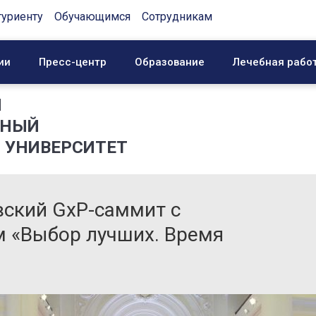
туриенту
Обучающимся
Сотрудникам
ии
Пресс-центр
Образование
Лечебная рабо
Й
ННЫЙ
 УНИВЕРСИТЕТ
вский GxP-саммит с
 «Выбор лучших. Время