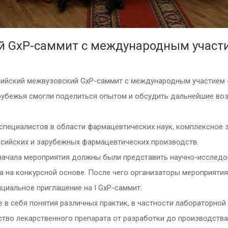
ий GxP-саммит с международным участ
оссийский межвузовский GxP-саммит с международным участием 
рубежья смогли поделиться опытом и обсудить дальнейшие во
ециалистов в области фармацевтических наук, комплексное з
сийских и зарубежных фармацевтических производств.
начала мероприятия должны были представить научно-исследо
а на конкурсной основе. После чего организаторы мероприятия
циальное приглашение на I GxP-саммит.
в себя понятия различных практик, в частности лабораторной 
тво лекарственного препарата от разработки до производства