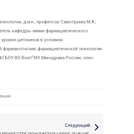
нологии, д.м.н., профессор Самотруева М.А.;
ватель кафедры химии фармацевтического
р уровня цитокинов в условиях
й фармакогнозии, фармацевтической технологии
 ФГБОУ ВО ВолгГМУ Минздрава России, член-
|
ОВАЦИЙ
Следующий