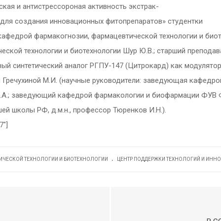
ская и антистрессороная активность экстрак-
ы для создания инновационных фитопрепаратов» студентки
кафедрой фармакогнозии, фармацевтической технологии и биотех
еской технологии и биотехнологии Шур Ю.В.; старший препода
овый синтетический аналог РГПУ-147 (Цитрокард) как модулято
 Гречухиной М.И. (научные руководители: заведующая кафедро
а М.А.; заведующий кафедрой фармакологии и биофармации ФУВ
й школы РФ, д.м.н., профессор Тюренков И.Н.).
7″]
.
ИЧЕСКОЙ ТЕХНОЛОГИИ И БИОТЕХНОЛОГИИ
ЦЕНТР ПОДДЕРЖКИ ТЕХНОЛОГИЙ И ИНН