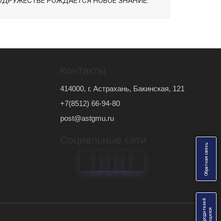
ОДРУЖЕСТВЕ РОЖДАЕТСЯ НОВОЕ ЗНАНИЕ.
Контакты
414000, г. Астрахань, Бакинская, 121
+7(8512) 66-94-80
post@astgmu.ru
Социальные сети
ь
О
б
р
а
т
н
а
я
с
в
я
з