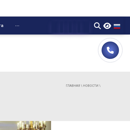
▼
та
⋯
ГЛАВНАЯ
\
НОВОСТИ
\