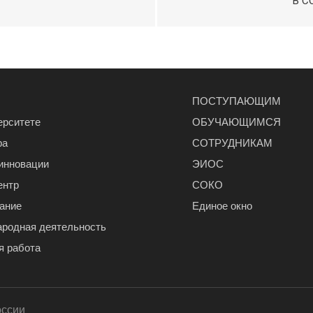
В С
ПОСТУПАЮЩИМ
ерситете
ОБУЧАЮЩИМСЯ
ра
СОТРУДНИКАМ
 инновации
ЭИОС
ентр
СОКО
ание
Единое окно
родная деятельность
я работа
оссии