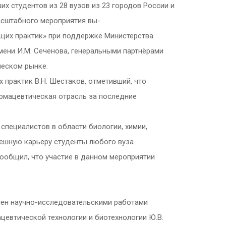
х студентов из 28 вузов из 23 городов России и
масштабного мероприятия вы-
ащих практик» при поддержке Министерства
ени И.М. Сеченова, генеральными партнёрами
ческом рынке.
практик В.Н. Шестаков, отметивший, что
армацевтическая отрасль за последние
специалистов в области биологии, химии,
пешную карьеру студенты любого вуза.
сообщил, что участие в данном мероприятии
лен научно-исследовательскими работами
цевтической технологии и биотехнологии Ю.В.