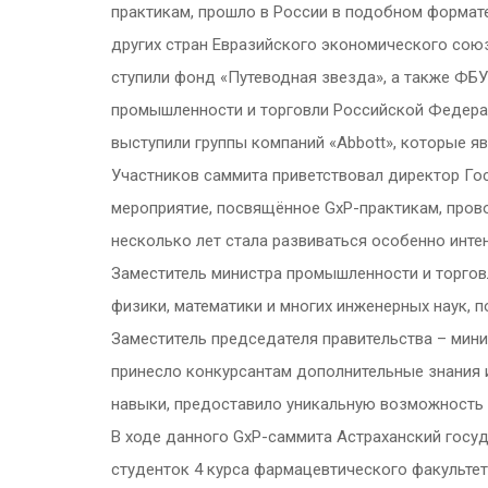
практикам, прошло в России в подобном формате
других стран Евразийского экономического союз
ступили фонд «Путеводная звезда», а также ФБ
промышленности и торговли Российской Федерац
выступили группы компаний «Abbott», которые 
Участников саммита приветствовал директор Гос
мероприятие, посвящённое GxP-практикам, пров
несколько лет стала развиваться особенно инте
Заместитель министра промышленности и торговл
физики, математики и многих инженерных наук, 
Заместитель председателя правительства – мини
принесло конкурсантам дополнительные знания 
навыки, предоставило уникальную возможность 
В ходе данного GxP-саммита Астраханский госу
студенток 4 курса фармацевтического факульте