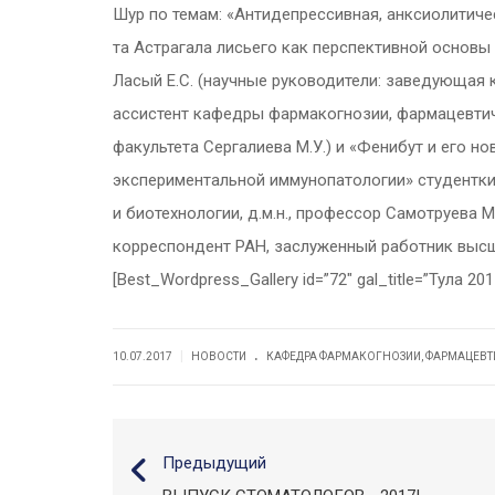
Шур по темам: «Антидепрессивная, анксиолитиче
та Астрагала лисьего как перспективной основ
Ласый Е.С. (научные руководители: заведующая 
ассистент кафедры фармакогнозии, фармацевтич
факультета Сергалиева М.У.) и «Фенибут и его н
экспериментальной иммунопатологии» студентки
и биотехнологии, д.м.н., профессор Самотруев
корреспондент РАН, заслуженный работник высше
[Best_Wordpress_Gallery id=”72″ gal_title=”Тула 201
.
|
10.07.2017
НОВОСТИ
КАФЕДРА ФАРМАКОГНОЗИИ, ФАРМАЦЕВТ
Предыдущий