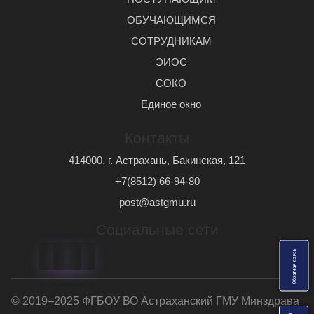
ОБУЧАЮЩИМСЯ
СОТРУДНИКАМ
ЭИОС
СОКО
Единое окно
Контакты
414000, г. Астрахань, Бакинская, 121
+7(8512) 66-94-80
post@astgmu.ru
Социальные сети
ь
О
б
р
а
т
н
а
я
с
в
я
з
© 2019–2025 ФГБОУ ВО Астраханский ГМУ Минздрава