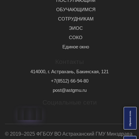
ПОСТУПАЮЩИМ
ОБУЧАЮЩИМСЯ
СОТРУДНИКАМ
ЭИОС
СОКО
Единое окно
Контакты
414000, г. Астрахань, Бакинская, 121
+7(8512) 66-94-80
post@astgmu.ru
Социальные сети
ь
О
б
р
а
т
н
а
я
с
в
я
з
© 2019–2025 ФГБОУ ВО Астраханский ГМУ Минздрава