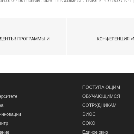
.
|
ЛЬТЕТА С КУРСОМ ПОСЛЕДИПЛОМНОГО ОБРАЗОВАНИЯ
ПЕДИАТРИЧЕСКИЙ ФАКУЛЬТЕТ
УДЕНТЫ! ПРОГРАММЫ И
КОНФЕРЕНЦИЯ «
ПОСТУПАЮЩИМ
ерситете
ОБУЧАЮЩИМСЯ
ра
СОТРУДНИКАМ
 инновации
ЭИОС
ентр
СОКО
ание
Единое окно