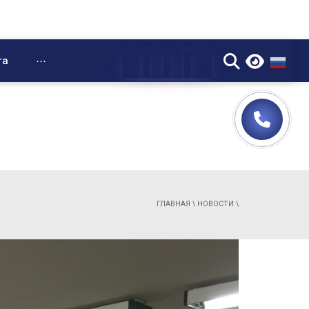
▼
та
⋯
ГЛАВНАЯ
\
НОВОСТИ
\