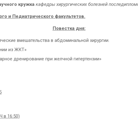
аучного кружка
кафедры хирургических болезней
последипломн
ого и Педиатрического факультетов.
Повестка дня:
ческие вмешательства в абдоминальной хирургии.
нии из ЖКТ»
арное дренирование при желчной гипертензии»
5
 в 16:50)