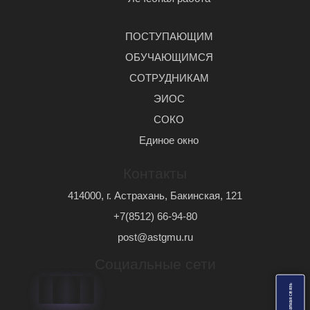
ПОСТУПАЮЩИМ
ОБУЧАЮЩИМСЯ
СОТРУДНИКАМ
ЭИОС
СОКО
Единое окно
Контакты
414000, г. Астрахань, Бакинская, 121
+7(8512) 66-94-80
post@astgmu.ru
Социальные сети
ь
О
б
р
а
т
н
а
я
с
в
я
з