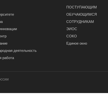
ПОСТУПАЮЩИМ
ерситете
ОБУЧАЮЩИМСЯ
ра
СОТРУДНИКАМ
 инновации
ЭИОС
ентр
СОКО
ание
Единое окно
родная деятельность
я работа
оссии