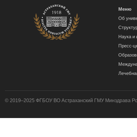
Меню
Об унив
Структу
Наука и
Пресс-ц
Образов
Междуна
Лечебна
© 2019–2025 ФГБОУ ВО Астраханский ГМУ Минздрава Р