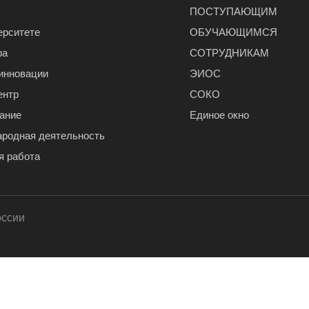
ПОСТУПАЮЩИМ
ерситете
ОБУЧАЮЩИМСЯ
ра
СОТРУДНИКАМ
 инновации
ЭИОС
ентр
СОКО
ание
Единое окно
родная деятельность
я работа
оссии