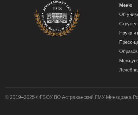
Меню
Об унив
Структу
Наука и
Пресс-ц
Образов
Междуна
Лечебна
© 2019–2025 ФГБОУ ВО Астраханский ГМУ Минздрава Р