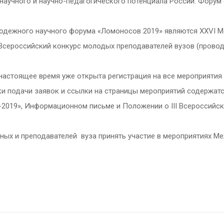
 научного и научно-педагогического потенциала России. Форум
ежного научного форума «Ломоносов 2019» являются XXVI Ме
 Всероссийский конкурс молодых преподавателей вузов (прово
 настоящее время уже открыта регистрация на все мероприятия
и подачи заявок и ссылки на страницы мероприятий содержат
019», Информационном письме и Положении о III Всероссийс
еных и преподавателей вуза принять участие в мероприятиях 