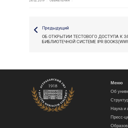
|
|
26.02.2019
ОБЪЯВЛЕНИЯ
Предыдущий
ОБ ОТКРЫТИИ ТЕСТОВОГО ДОСТУПА К Э
БИБЛИОТЕЧНОЙ СИСТЕМЕ IPR BOOKS(WWW
Меню
Об унив
Структу
Наука и
Пресс-ц
Образов