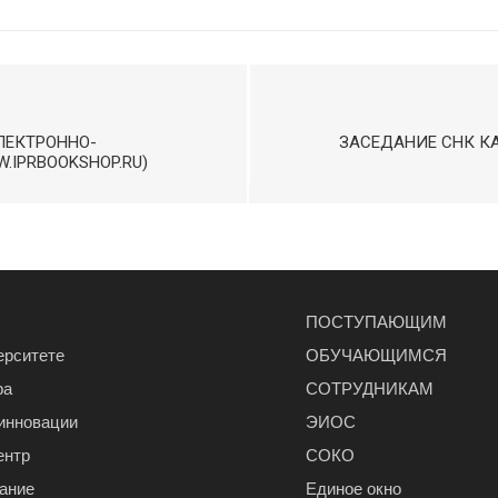
ЛЕКТРОННО-
ЗАСЕДАНИЕ СНК 
.IPRBOOKSHOP.RU)
ПОСТУПАЮЩИМ
ерситете
ОБУЧАЮЩИМСЯ
ра
СОТРУДНИКАМ
 инновации
ЭИОС
ентр
СОКО
ание
Единое окно