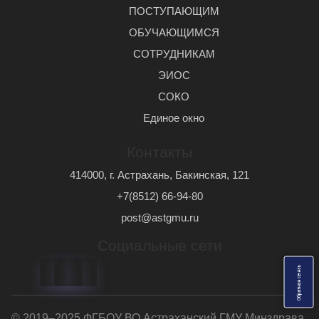
ПОСТУПАЮЩИМ
ОБУЧАЮЩИМСЯ
СОТРУДНИКАМ
ЭИОС
СОКО
Единое окно
Контакты
414000, г. Астрахань, Бакинская, 121
+7(8512) 66-94-80
post@astgmu.ru
Социальные сети
ь
О
б
р
а
т
н
а
я
с
в
я
з
© 2019–2025 ФГБОУ ВО Астраханский ГМУ Минздрава