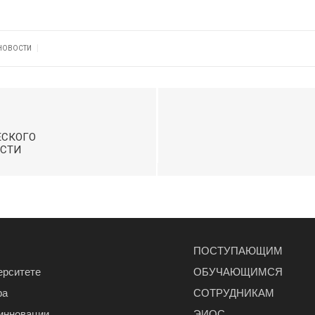
|
НОВОСТИ
ЕСКОГО
АСТИ
ПОСТУПАЮЩИМ
ерситете
ОБУЧАЮЩИМСЯ
ра
СОТРУДНИКАМ
 инновации
ЭИОС