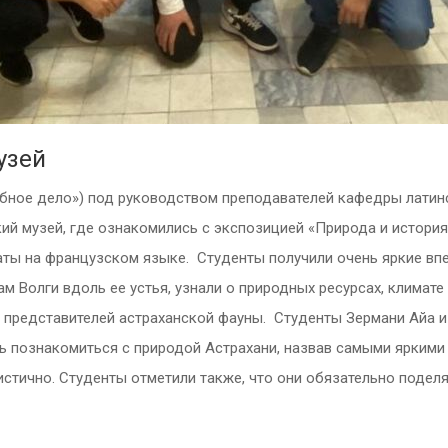
узей
ебное дело») под руководством преподавателей кафедры латинс
ий музей, где ознакомились с экспозицией «Природа и истори
ы на французском языке. Студенты получили очень яркие впе
 Волги вдоль ее устья, узнали о природных ресурсах, климате
 представителей астраханской фауны. Студенты Зермани Айа и
ь познакомиться с природой Астрахани, назвав самыми ярким
тично. Студенты отметили также, что они обязательно поделя