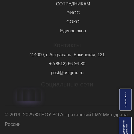
СОТРУДНИКАМ
ЭИОС
СОКО
Единое окно
Контакты
414000, г. Астрахань, Бакинская, 121
+7(8512) 66-94-80
post@astgmu.ru
Социальные сети
ь
О
б
р
а
т
н
а
я
с
в
я
з
© 2019–2025 ФГБОУ ВО Астраханский ГМУ Минздрава
Анкеты для родителей
России
я