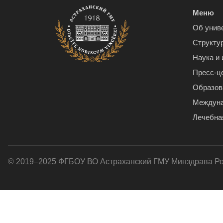
Меню
Об унив
Структу
Наука и
Пресс-ц
Образов
Междуна
Лечебна
© 2019–2025 ФГБОУ ВО Астраханский ГМУ Минздрава Р