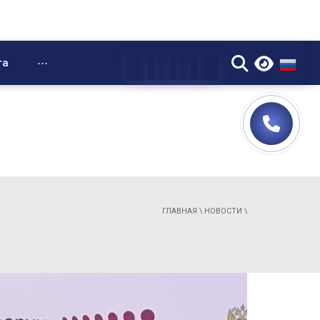
▼
та
⋯
ГЛАВНАЯ
\
НОВОСТИ
\