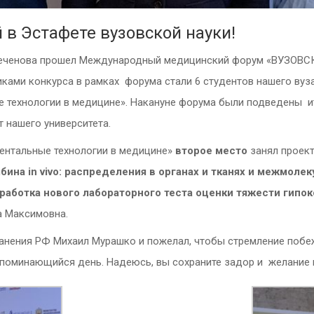
 в Эстафете вузовской науки!
. Сеченова прошел Международный медицинский форум «ВУЗОВ
ками конкурса в рамках форума стали 6 студентов нашего вуза
технологии в медицине». Накануне форума были подведены ито
т нашего университета.
ентальные технологии в медицине»
второе место
занял проек
на in vivo: распределения в органах и тканях и межмоле
зработка нового лабораторного теста оценки тяжести гип
а Максимовна.
нения РФ Михаил Мурашко и пожелал, чтобы стремление побеж
апоминающийся день. Надеюсь, вы сохраните задор и желание 