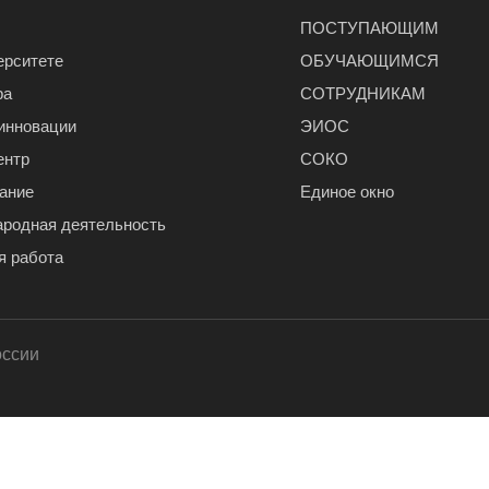
ПОСТУПАЮЩИМ
ерситете
ОБУЧАЮЩИМСЯ
ра
СОТРУДНИКАМ
 инновации
ЭИОС
ентр
СОКО
ание
Единое окно
родная деятельность
я работа
оссии