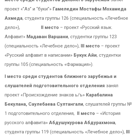
проект «”Аз” и “буки”»
Гамеледин Мостафы
Мохамеда
Ахмеда
, студента группы 126 (специальность «Лечебное
дело»),
II
место
– проект «Русский язык.
Алфавит»
Мадаван Варшани
, студентки группы 123
(специальность «Лечебное дело»),
III
место
– проект
«Русский алфавит в написании»
Букук Айи
, студентки
группы 105 (специальность «Фармация»).
I
место
среди студентов ближнего зарубежья и
слушателей подготовительного отделения
занял
проект «Происхождение знаков ь/ъ»
Карабалина
Бекулана, Саулебаева Султангали
, слушателей группы №
1 подготовительного отделения,
II
место
– «История
русского алфавита»
Абдушукурова Абдурахмона
,
студента группы 119 (специальность «Лечебное дело»),
III