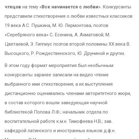
чтецов
на тему «
Все начинается с любви
». Конкурсанты
представили стихотворения о любви известных классиков
19 века А.С. Пушкина, М. Ю. Лермонтова, поэтов
«Серебряного века» С. Есенина, А. Ахматовой, М.
Цветаевой, З. Гиппиус поэтов второй половины ХХ века В.
Высоцкого, Р. Рождественского, Ю. Друниной и других.
В этом году формат мероприятия был необычным:
конкурсанты заранее записали на видео чтение
выбранного ими стихотворения, а их выступления
дистанционно оценивались членами
авторитетного жюри,
в состав которого вошли заведующая научной
библиотекой Попова Л.Ф.; начальник отдела по
воспитательной работе к.м.н. Тимофеева Н.В.; зав.
кафедрой латинского и иностранных языков д.ф.н.