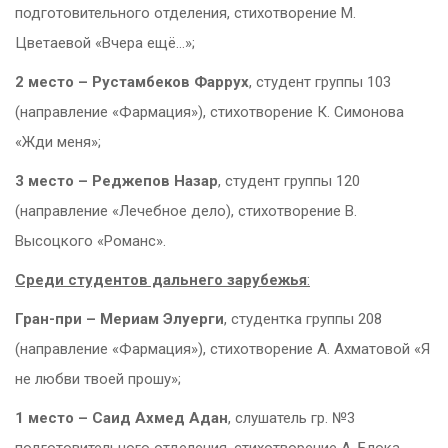
подготовительного отделения, стихотворение М.
Цветаевой «Вчера ещё…»;
2 место – Рустамбеков Фаррух
, студент группы 103
(направление «Фармация»), стихотворение К. Симонова
«Жди меня»;
3 место – Реджепов Назар
, студент группы 120
(направление «Лечебное дело), стихотворение В.
Высоцкого «Романс».
Среди студентов дальнего зарубежья
:
Гран-при – Мериам Элуерги
, студентка группы 208
(направление «Фармация»), стихотворение А. Ахматовой «Я
не любви твоей прошу»;
1 место – Саид Ахмед Адан
, слушатель гр. №3
подготовительного отделения, стихотворение А. Блока