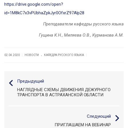
https://drive.google.com/open?
id=1M8kC7x3vPUbhaZpkJyr0OfxrZ97Alp28
Преподаватели кафедры русского языка
Гущина К.Н., Миляева О.В., Курманова А.М.
.
|
|
02.04.2020
НОВОСТИ
КАФЕДРА РУССКОГО ЯЗЫКА
Предыдущий
НАГЛЯДНЫЕ СХЕМЫ ДВИЖЕНИЯ ДЕЖУРНОГО
ТРАНСПОРТА В АСТРАХАНСКОЙ ОБЛАСТИ
Следующий
ПРИГЛАШАЕМ НА ВЕБИНАР