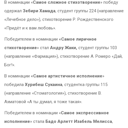
В номинации «
Самое сложное стихотворение
» победу
одержал
Зебири Хамада
, студент группы 224 (направление
«Лечебное дело»), стихотворение Р. Рождественского
«Придёт и к вам любовь».
Победителем в номинации
«Самое лиричное
стихотворение
» стал
Андру Жаки,
студент группы 103
(направление «Фармация»), стихотворение А. Ромеро «Дай,
Бог!».
В номинации
«Самое артистичное исполнение
»
победила
Хурибеш Сукаина
, студентка группы 115
(направление «Стоматология»), стихотворение В.
Ахматовой «А ты думал, я тоже такая».
Победителем в номинации «
Самое экспрессивное
исполнение
» стала
Бадо Арлетт Изабель Мелисса
,