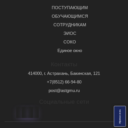
ПОСТУПАЮЩИМ
ОБУЧАЮЩИМСЯ
СОТРУДНИКАМ
ЭИОС
СОКО
Единое окно
Контакты
414000, г. Астрахань, Бакинская, 121
+7(8512) 66-94-80
post@astgmu.ru
Социальные сети
ь
О
б
р
а
т
н
а
я
с
в
я
з